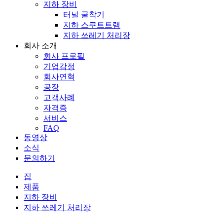
지하 장비
터널 굴착기
지하 스쿠트트램
지하 쓰레기 처리장
회사 소개
회사 프로필
기업감정
회사연혁
공장
고객사례
자격증
서비스
FAQ
동영상
소식
문의하기
집
제품
지하 장비
지하 쓰레기 처리장