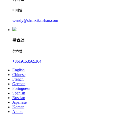
이메일
wendy@shanxikaishan.com
왓츠앱
왓츠앱
+8619153565364
English
Chinese
French
German
Portuguese
Spanish
Russian
Japanese
Korean
Arabic