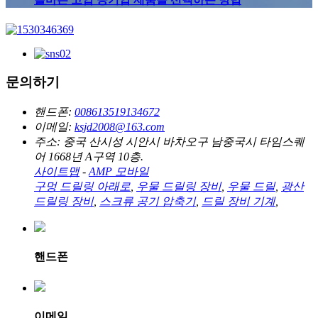
문의하기
핸드폰:
008613519134672
이메일:
ksjd2008@163.com
주소:
중국 산시성 시안시 바차오구 남중국시 타임스퀘
어 1668년 A구역 10층.
사이트맵
-
AMP 모바일
구멍 드릴링 아래로
,
우물 드릴링 장비
,
우물 드릴
,
광산
드릴링 장비
,
스크류 공기 압축기
,
드릴 장비 기계
,
핸드폰
이메일