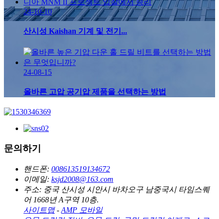
24-10-10
산시성 Kaishan 기계 및 전기...
24-08-15
올바른 고압 공기압 제품을 선택하는 방법
문의하기
핸드폰:
008613519134672
이메일:
ksjd2008@163.com
주소:
중국 산시성 시안시 바차오구 남중국시 타임스퀘
어 1668년 A구역 10층.
사이트맵
-
AMP 모바일