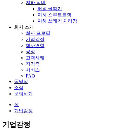
지하 장비
터널 굴착기
지하 스쿠트트램
지하 쓰레기 처리장
회사 소개
회사 프로필
기업감정
회사연혁
공장
고객사례
자격증
서비스
FAQ
동영상
소식
문의하기
집
기업감정
기업감정