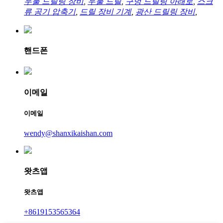
우물 드릴링 장비
,
우물 드릴
,
구멍 드릴링 아래로
,
스크
류 공기 압축기
,
드릴 장비 기계
,
광산 드릴링 장비
,
핸드폰
이메일
이메일
wendy@shanxikaishan.com
왓츠앱
왓츠앱
+8619153565364