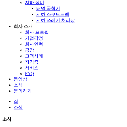
지하 장비
터널 굴착기
지하 스쿠트트램
지하 쓰레기 처리장
회사 소개
회사 프로필
기업감정
회사연혁
공장
고객사례
자격증
서비스
FAQ
동영상
소식
문의하기
집
소식
소식