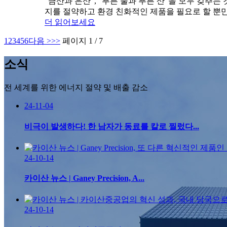
“금산과 은산”, “푸른 물과 푸른 산”을 모두 갖
지를 절약하고 환경 친화적인 제품을 필요로 할 뿐만 
더 읽어보세요
1
2
3
4
5
6
다음 >
>>
페이지 1 / 7
소식
전 세계를 위한 에너지 절약 및 배출 감소
24-11-04
비극이 발생하다! 한 남자가 동료를 칼로 찔렀다...
24-10-14
카이산 뉴스 | Ganey Precision, A...
24-10-14